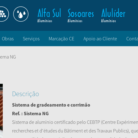
Obras
Serviços
Marcação CE
Apoio ao Cliente
Conta
tema NG
Descrição
Sistema de gradeamento e corrimão
Ref. : Sistema NG
Sistema de alumínio certificado pelo CEBTP (Centre Expérimen
recherches et d'études du Bâtiment et des Travaux Publics), qu