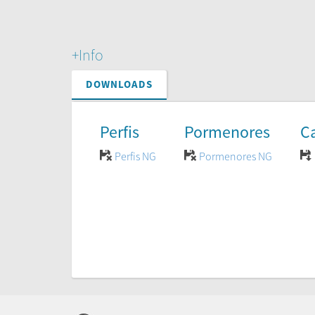
+Info
DOWNLOADS
Perfis
Pormenores
C
Perfis NG
Pormenores NG