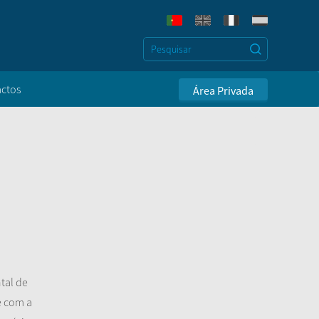
ctos
Área Privada
tal de
e com a