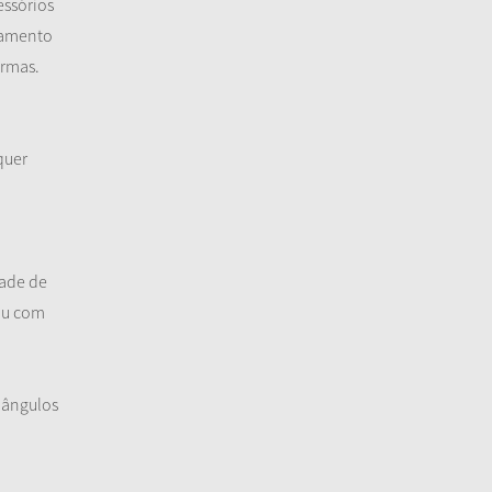
essórios
eamento
ormas.
quer
dade de
ou com
, ângulos