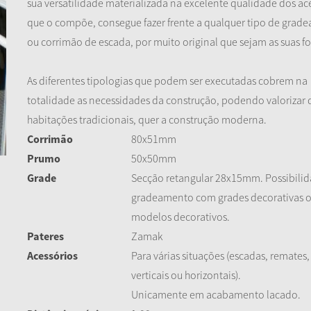
sua versatilidade materializada na excelente qualidade dos ac
que o compõe, consegue fazer frente a qualquer tipo de grad
ou corrimão de escada, por muito original que sejam as suas f
As diferentes tipologias que podem ser executadas cobrem na
totalidade as necessidades da construção, podendo valorizar 
habitações tradicionais, quer a construção moderna.
Corrimão
80x51mm
Prumo
50x50mm
Grade
Secção retangular 28x15mm. Possibili
gradeamento com grades decorativas 
modelos decorativos.
Pateres
Zamak
Acessórios
Para várias situações (escadas, remates
verticais ou horizontais).
Unicamente em acabamento lacado.