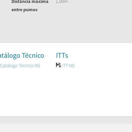
Distância máxima
1,00m
entre pumos
atálogo Técnico
ITTs
Catálogo Técnico NG
ITT NG