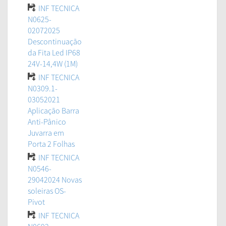
INF TECNICA
N0625-
02072025
Descontinuação
da Fita Led IP68
24V-14,4W (1M)
INF TECNICA
N0309.1-
03052021
Aplicação Barra
Anti-Pânico
Juvarra em
Porta 2 Folhas
INF TECNICA
N0546-
29042024 Novas
soleiras OS-
Pivot
INF TECNICA