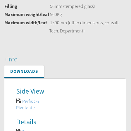
Filling
56mm (tempered glass)
Maximum
weight/leaf
500Kg
Maximum w
idth/leaf
1500mm (other dimensions, consult
Tech. Department)
+Info
DOWNLOADS
Side View
Perfis OS-
Pivotante
Details