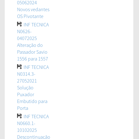
05062024
Novos vedantes
OS Pivotante
INF TECNICA
N0626-
04072025
Alteração do
Passador Savio
1556 para 1557
INF TECNICA
N0314.3-
27052021
Solução
Puxador
Embutido para
Porta
INF TECNICA
N0660.1-
10102025
Descontinuação