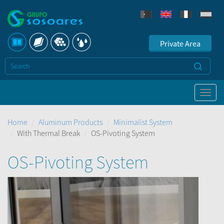
Private Area
Home
Aluminum Products
Minimalist System
With Thermal Break
OS-Pivoting System
OS-Pivoting System