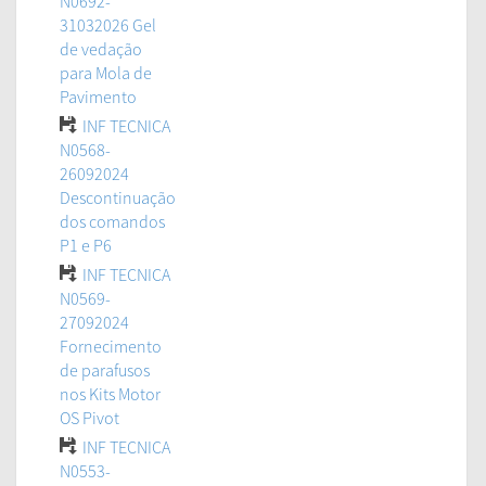
N0692-
31032026 Gel
de vedação
para Mola de
Pavimento
INF TECNICA
N0568-
26092024
Descontinuação
dos comandos
P1 e P6
INF TECNICA
N0569-
27092024
Fornecimento
de parafusos
nos Kits Motor
OS Pivot
INF TECNICA
N0553-