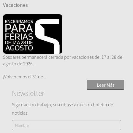
Vacaciones
Sosoares permanecerá cerrada por vacaciones del 17 al 28 de
agosto de 2026.
¡Volveremos el 31 de ...
Leer Más
Newsletter
Siga nuestro trabajo, suscríbase a nuestro boletín de
noticias.