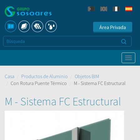
Área Privada
Casa
Productos de Aluminio
Objetos BIM
Con Rotura Puente Térmico
M - Sistema FC Estructural
M - Sistema FC Estructural