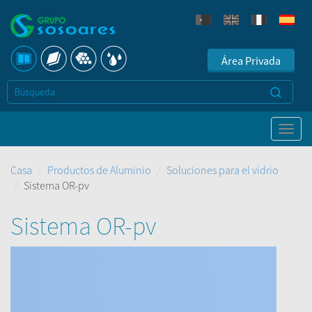
Área Privada
Casa
Productos de Aluminio
Soluciones para el vidrio
Sistema OR-pv
Sistema OR-pv