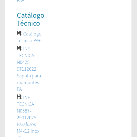
PA+
Catálogo
Técnico
Catálogo
Técnico PA+
INF
TECNICA
N0425-
07112022
Sapata para
montantes
PA+
INF
TECNICA
N0587-
29012025
Parafusos
M4x12 Inox