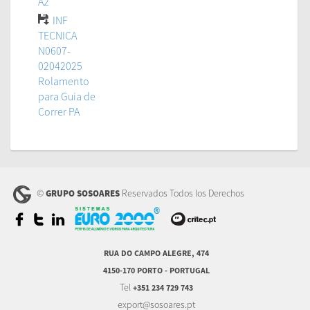
A2
INF
TECNICA
N0607-
02042025
Rolamento
para Guia de
Correr PA
©
Reservados Todos los Derechos
GRUPO SOSOARES
RUA DO CAMPO ALEGRE, 474
4150-170 PORTO - PORTUGAL
Tel
+351 234 729 743
export@sosoares.pt