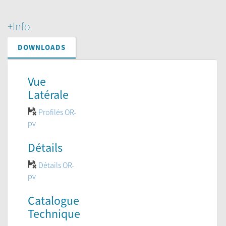
+Info
DOWNLOADS
Vue
Latérale
Profilés OR-
pv
Détails
Détails OR-
pv
Catalogue
Technique