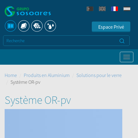
Espace Privé
Home
Produits en Aluminium
Solutions pour le verre
Système OR-pv
Système OR-pv