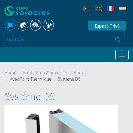
Espace Privé
Home
Produits en Aluminium
Portes
Avec Pont Thermique
Système DS
Système DS