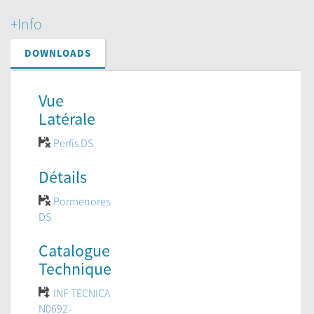
+Info
DOWNLOADS
Vue
Latérale
Perfis DS
Détails
Pormenores
DS
Catalogue
Technique
INF TECNICA
N0692-