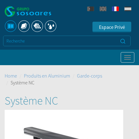
Espace Privé
Home
Produits en Aluminium
Garde-corps
Système NC
Système NC