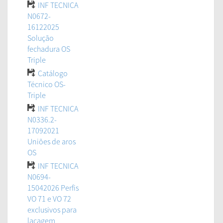
INF TECNICA
N0672-
16122025
Solução
fechadura OS
Triple
Catálogo
Técnico OS-
Triple
INF TECNICA
N0336.2-
17092021
Uniões de aros
OS
INF TECNICA
N0694-
15042026 Perfis
VO 71 e VO 72
exclusivos para
lacagem