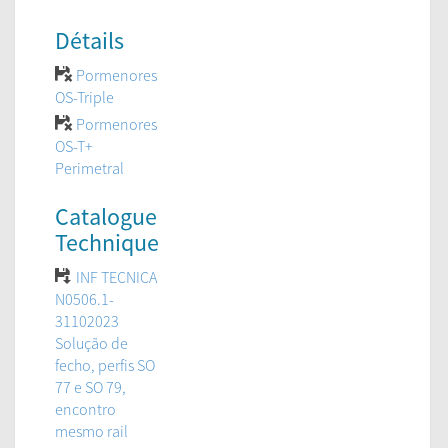
Détails
Pormenores
OS-Triple
Pormenores
OS-T+
Perimetral
Catalogue
Technique
INF TECNICA
N0506.1-
31102023
Solução de
fecho, perfis SO
77 e SO 79,
encontro
mesmo rail