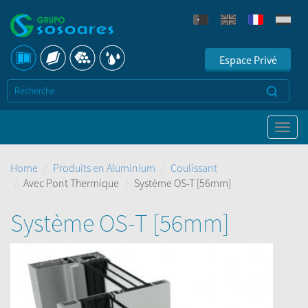
Espace Privé
Home
Produits en Aluminium
Coulissant
Avec Pont Thermique
Système OS-T [56mm]
Système OS-T [56mm]