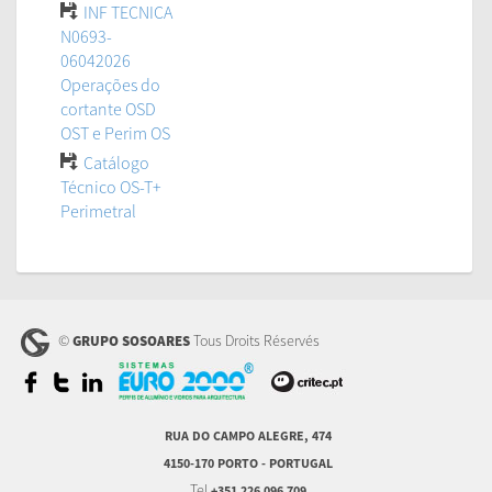
INF TECNICA
N0693-
06042026
Operações do
cortante OSD
OST e Perim OS
Catálogo
Técnico OS-T+
Perimetral
©
Tous Droits Réservés
GRUPO SOSOARES
RUA DO CAMPO ALEGRE, 474
4150-170 PORTO - PORTUGAL
Tel
+351 226 096 709