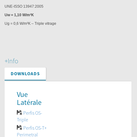
UNE-ISSO 13947:2005
Uw = 1,10 W/m²K
Ug = 0,6 W/m²K – Triple vitrage
+Info
DOWNLOADS
Vue
Latérale
Perfis OS-
Triple
Perfis OS-T+
Perimetral