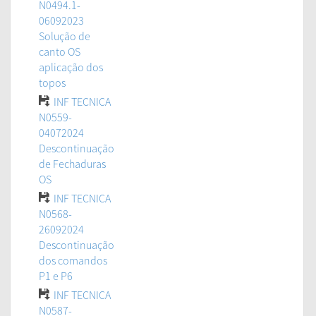
N0494.1-
06092023
Solução de
canto OS
aplicação dos
topos
INF TECNICA
N0559-
04072024
Descontinuação
de Fechaduras
OS
INF TECNICA
N0568-
26092024
Descontinuação
dos comandos
P1 e P6
INF TECNICA
N0587-