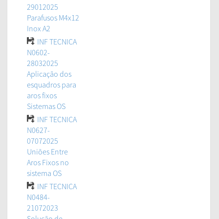
29012025
Parafusos M4x12
Inox A2
INF TECNICA
N0602-
28032025
Aplicação dos
esquadros para
aros fixos
Sistemas OS
INF TECNICA
N0627-
07072025
Uniões Entre
Aros Fixos no
sistema OS
INF TECNICA
N0484-
21072023
Solução de