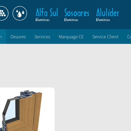
m
Oeuvres
Services
Marquage CE
Service Client
C