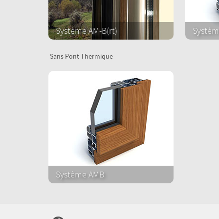
Système AM-B(rt)
Systèm
Sans Pont Thermique
Système AMB