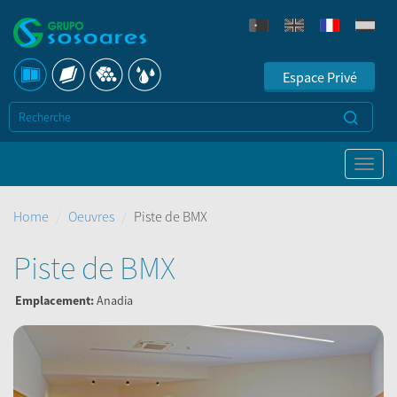
Espace Privé
Home
Oeuvres
Piste de BMX
Piste de BMX
Emplacement:
Anadia