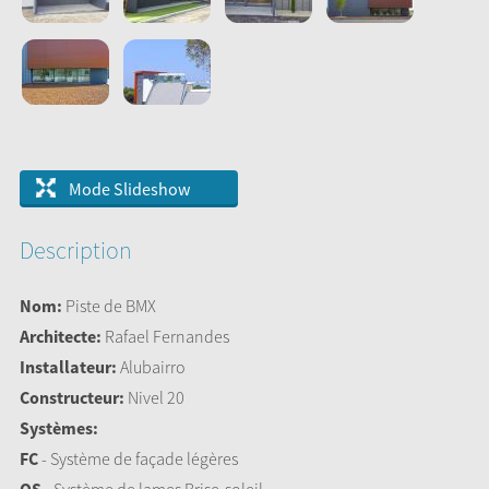
Mode Slideshow
Description
Nom:
Piste de BMX
Architecte:
Rafael Fernandes
Installateur:
Alubairro
Constructeur:
Nivel 20
Systèmes:
FC
- Système de façade légères
QS
- Système de lames Brise-soleil