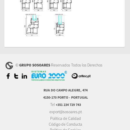
General AT
Nova tabela
bites AT - 03-2022
INF TECNICA
N0226.2-17072021
Aplicação da Caixa
de Transmissão
Bidirecional
33,5mm
INF TECNICA
©
Reservados Todos los Derechos
GRUPO SOSOARES
N0677-22012026
Aplicação Puxador,
Manete e Cremone
Baixos - FLAT
RUA DO CAMPO ALEGRE, 474
4150-170 PORTO - PORTUGAL
v
Tel
+351 234 729 743
INF TECNICA
export@sosoares.pt
N0318-30062021
Política de Calidad
Plano de
Código de Conducta
maquinações para