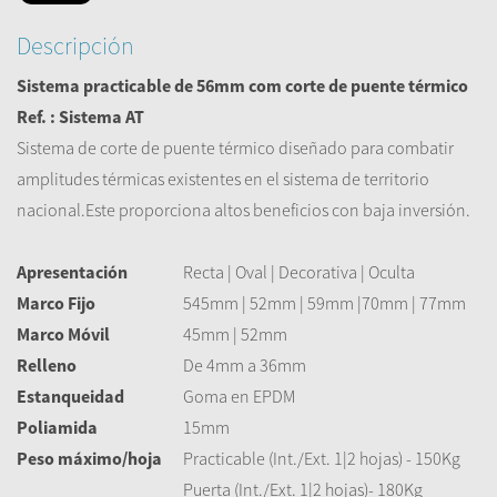
Descripción
Sistema practicable de 56mm com corte de puente térmico
Ref. : Sistema AT
Sistema de corte
de puente
térmico
diseñado para combatir
amplitudes
térmicas existentes
en el sistema de
territorio
nacional.Este
proporciona altos
beneficios con
baja inversión
.
Apresentación
Recta | Oval | Decorativa | Oculta
Marco Fijo
5
45mm | 52mm | 59mm |70mm | 77mm
Marco Móvil
45mm | 52mm
Relleno
De 4mm a 36mm
Estanqueidad
Goma en EPDM
Poliamida
15mm
Peso máximo/hoja
Practicable (Int./Ext. 1|2 hojas) - 150Kg
Puerta (Int./Ext. 1|2 hojas)- 180Kg