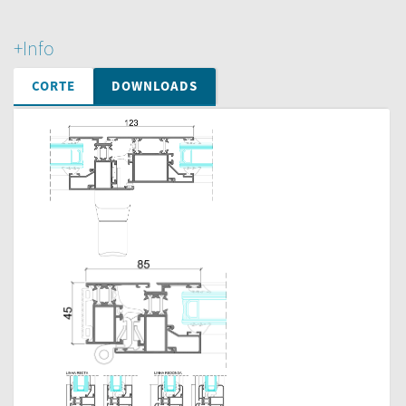
+Info
CORTE
DOWNLOADS
Vista Lateral
Perfis AT
Detalles
Pormenores AT
Catálogo
Técnico
Catálogo
Técnico AT
Catálogo