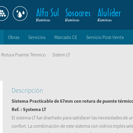
Obras
Servicios
Marcado CE
Servicio Post-Venta
 Rotura Puente Térmico
Sistem LT
Descripción
Sistema Practicable de 67mm con rotura de puente térmic
Ref. : Systema LT
El sistema LT fue diseñado para satisfacer las necesidades de u
confort. La combinación de este sistema con vidrios triples sel