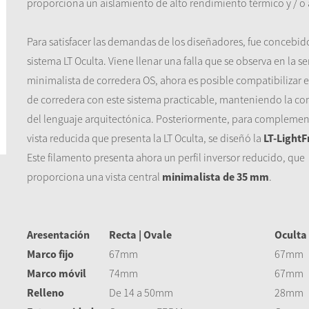
proporciona un aislamiento de alto rendimiento térmico y / o 
Para satisfacer las demandas de los diseñadores, fue concebid
sistema LT Oculta. Viene llenar una falla que se observa en la se
minimalista de corredera OS, ahora es posible compatibilizar e
de corredera con este sistema practicable, manteniendo la co
del lenguaje arquitectónica. Posteriormente, para complement
vista reducida que presenta la LT Oculta, se diseñó la
LT-Light
Este filamento presenta ahora un perfil inversor reducido, que
proporciona una vista central
minimalista
de 35 mm
.
Aresentación
Recta | Ovale
Ocult
Marco fijo
67mm
67mm
Marco móvil
74mm
67mm
Relleno
De 14 a 50mm
28mm