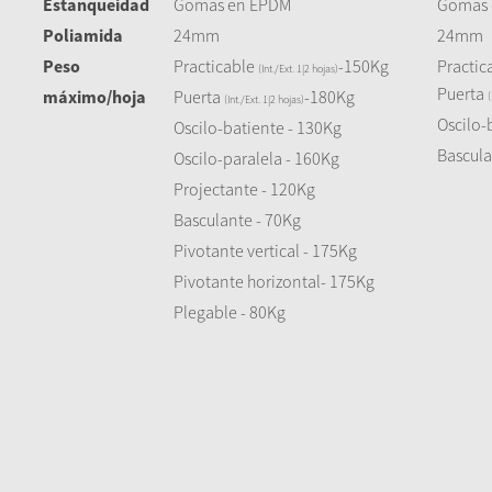
Estanqueidad
Gomas en EPDM
Gomas 
Poliamida
24mm
24mm
Peso
Practicable
-150Kg
Practic
(Int./Ext. 1|2 hojas)
Puerta
máximo/hoja
Puerta
-180Kg
(
(Int./Ext. 1|2 hojas)
Oscilo-
Oscilo-batiente - 130Kg
Bascul
Oscilo-paralela - 160Kg
Projectante - 120Kg
Basculante - 70Kg
Pivotante vertical - 175Kg
Pivotante horizontal- 175Kg
Plegable - 80Kg