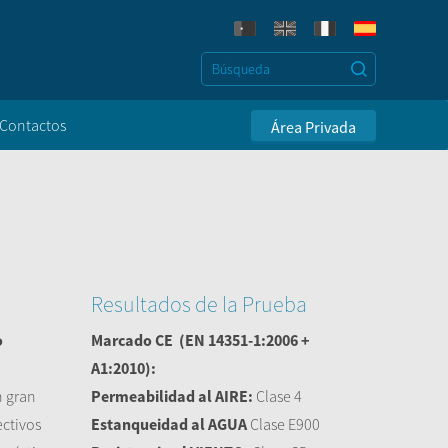
Contactos
Área Privada
Resultados de la Prueba
o
Marcado CE
(EN 14351-1:2006 +
A1:2010):
n gran
Permeabilidad al AIRE:
Clase 4
ectivos
Estanqueidad al AGUA
Clase E900