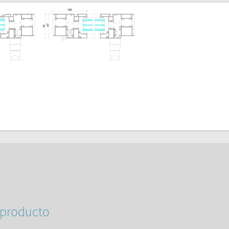
Catálogo Técnico
Catálogo Técnico LT
INF TECNICA N0426.1-08112022 Sistema LT-LightFrame
INF TECNICA N0318-30062021 Plano de maquinações para novo
INF TECNICA N0410.3-12072022 Ferragem Basculante Secret 18
v
INF TECNICA N0226.2-17072021 Aplicação da Caixa de Transmi
INF TECNICA N0412.1-26072022 Aplicação dos perfis IT 93, LT 93 
INF TECNICA N0229.1-30042021 Portas com soleiras transitáveis
INF TECNICA N0472.1-25052023 Novo perfil LT 65
INF TECNICA N0240.14-19092019 Kit Oscilobatente Oculto
INF TECNICA N0323-19072021 Aplicação de Acionador Oculto
INF TECNICA N0434-02122022 Fechadura de pinos em Alumínio
INF TECNICA N0435-12122022 Parafusos para móveis ocultos LT 
INF TECNICA N0524-25012024 Aplicação da Mola Superior Oculta
INF TECNICA N0387.2-31032022 Soluções Oscilobatente com ch
 producto
INF TECNICA N0526.1-01022024 - Solução de porta LT LIGHT
INF TECNICA N0533 - Fim de stock de Dobradiça 1147