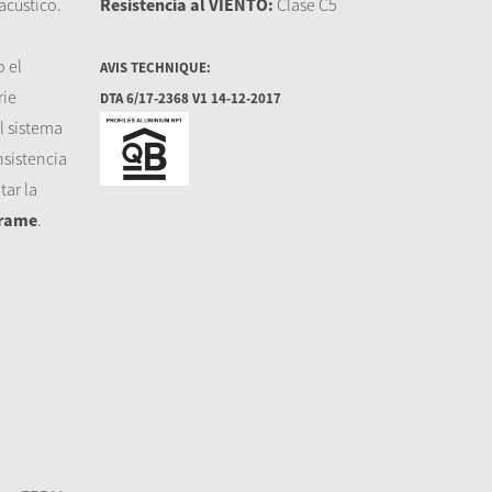
acústico.
Resistencia al VIENTO:
Clase C5
o el
AVIS TECHNIQUE:
rie
DTA 6/17-2368 V1 14-12-2017
l sistema
nsistencia
ar la
Frame
.
a