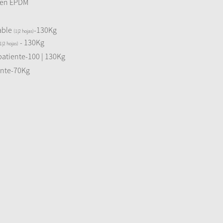
en EPDM
able
-130Kg
(1|2 hojas)
- 130Kg
1|2 hojas)
batiente-100 | 130Kg
ante-70Kg