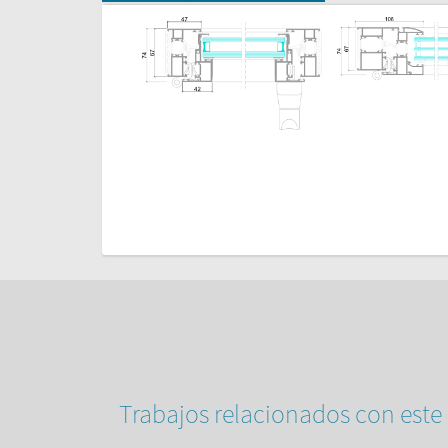
Vista Lateral
Detalles
Perfis LT
Pormenores LT
Trabajos relacionados con este