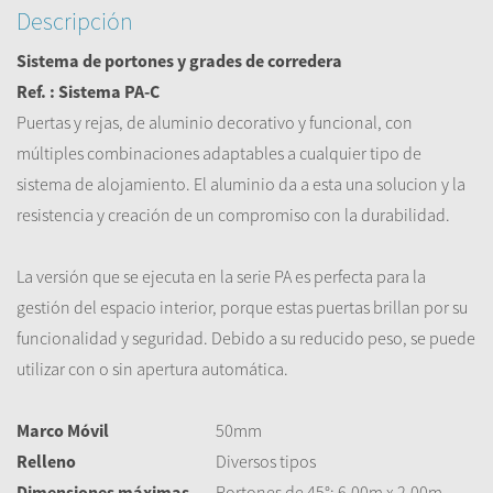
Descripción
Sistema de portones y grades de corredera
Ref. : Sistema PA-C
Puertas
y rejas
,
de aluminio decorativo
y
funcional, con
múltiples combinaciones
adaptables
a cualquier tipo de
sistema de alojamiento
.
El
aluminio
da a esta
una solucion
y la
resistencia
y
creación de un
compromiso con
la durabilidad.
La
versión que se ejecuta en
la serie
PA
es
perfecta para la
gestión
del espacio interior
, porque
estas puertas
brillan por su
funcionalidad
y seguridad.
Debido a
su reducido peso
, se puede
utilizar
con o sin
apertura automática
.
Marco Móvil
50mm
Relleno
Diversos tipos
Dimensiones máximas
Portones de 45°: 6,00m x 2,00m