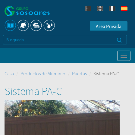
Área Privada
Casa
Productos de Aluminio
Puertas
Sistema PA-C
Sistema PA-C