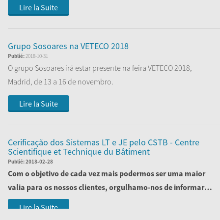
Lire la Suite
Grupo Sosoares na VETECO 2018
Publié:
2018-10-31
O grupo Sosoares irá estar presente na feira VETECO 2018,
Madrid, de 13 a 16 de novembro.
Visite-nos no nosso stand, localizado no
...
Lire la Suite
Cerificação dos Sistemas LT e JE pelo CSTB - Centre
Scientifique et Technique du Bâtiment
Publié:
2018-02-28
Com o objetivo de cada vez mais podermos ser uma maior
valia para os nossos clientes, orgulhamo-nos de informar
que concluímos com sucesso a certi...
Lire la Suite