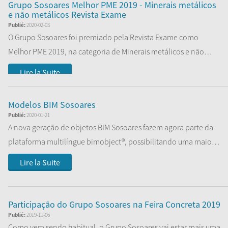
Grupo Sosoares Melhor PME 2019 - Minerais metálicos
e não metálicos Revista Exame
Publié:
2020-02-03
O Grupo Sosoares foi premiado pela Revista Exame como
Melhor PME 2019, na categoria de Minerais metálicos e não
metálicos.
Lire la Suite
Modelos BIM Sosoares
Publié:
2020-01-21
A nova geração de objetos BIM Sosoares fazem agora parte da
plataforma multilíngue bimobject®, possibilitando uma maior
acessibilidade a toda a...
Lire la Suite
Participação do Grupo Sosoares na Feira Concreta 2019
Publié:
2019-11-06
Como vem sendo habitual, o Grupo Sosoares vai estar mais uma