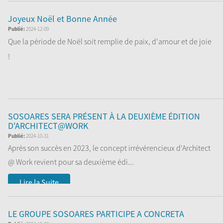
Joyeux Noël et Bonne Année
Publié:
2024-12-09
Que la période de Noël soit remplie de paix, d'amour et de joie
!
Sosoares souhaite à tous ses employ...
Lire la Suite
SOSOARES SERA PRÉSENT À LA DEUXIÈME ÉDITION
D'ARCHITECT@WORK
Publié:
2024-10-31
Après son succès en 2023, le concept irrévérencieux d'Architect
@ Work revient pour sa deuxième édi...
Lire la Suite
LE GROUPE SOSOARES PARTICIPE A CONCRETA