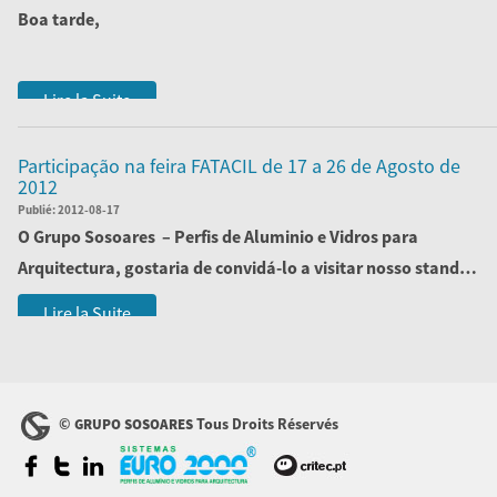
Boa tarde,
É com todo o prazer que o/os convidamos a visitar o
Lire la Suite
evento
Pr...
Participação na feira FATACIL de 17 a 26 de Agosto de
2012
Publié:
2012-08-17
O
Grupo Sosoares
– Perfis de Aluminio e Vidros para
Arquitectura, gostaria de convidá-lo a visitar nosso stand
na Feira ...
Lire la Suite
©
Tous Droits Réservés
GRUPO SOSOARES