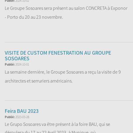
Publié:
2024-10-02
Le Groupe Sosoares sera présent au salon CONCRETA à Exponor
- Porto du 20 au 23 novembre.
Nous v...
Lire la Suite
VISITE DE CUSTOM FENESTRATION AU GROUPE
SOSOARES
Publié:
2024-10-01
La semaine dernière, le Groupe Sosoares a reçu la visite de 9
architectes et serruriers américains.
Lire la Suite
Feira BAU 2023
Publié:
2023-03-28
Le Grupo Sosoares va être présent à la foire BAU, qui se
déroulera du 17 au 22 Avril 2023, à Munique, où...