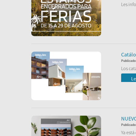
Les inf
Volvere
Le
Catálo
Publicado
Los cat
Le
NUEVO
Publicado
Ya está