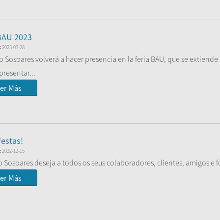
er Más
BAU 2023
:
2023-03-28
o Sosoares volverá a hacer presencia en la feria BAU, que se extiende 
resentar...
er Más
estas!
:
2022-12-15
 Sosoares deseja a todos os seus colaboradores, clientes, amigos e f
er Más