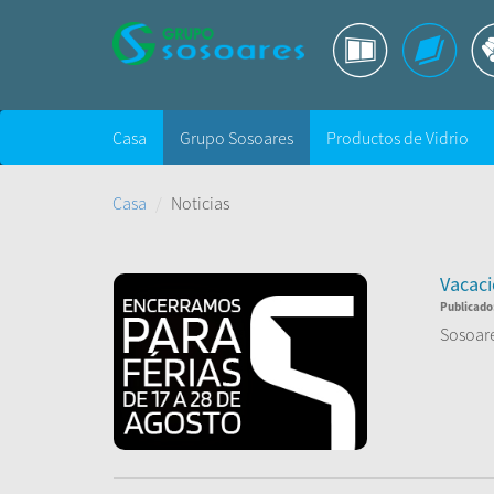
Casa
Grupo Sosoares
Productos de Vidrio
Casa
Noticias
Vacac
Publicado
Sosoare
¡Volver
Le