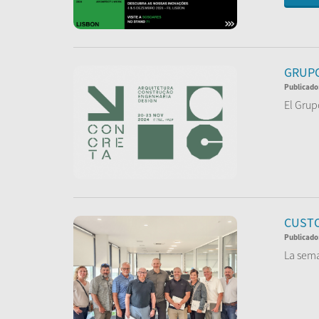
GRUPO
Publicado
El Grup
L...
Le
CUSTO
Publicado
La sema
La gira,