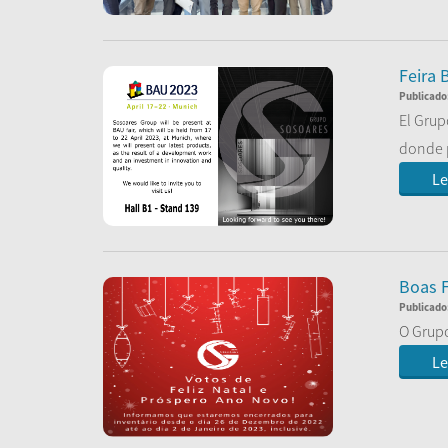
Le
Feira 
Publicado
El Grup
donde p
Le
Boas F
Publicado
O Grupo
Le