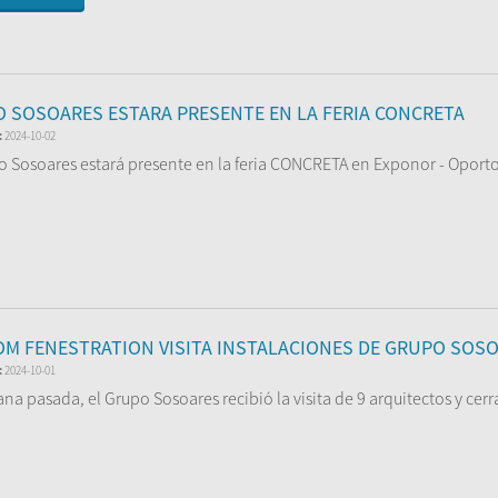
 SOSOARES ESTARA PRESENTE EN LA FERIA CONCRETA
:
2024-10-02
o Sosoares estará presente en la feria CONCRETA en Exponor - Oporto
er Más
M FENESTRATION VISITA INSTALACIONES DE GRUPO SOS
:
2024-10-01
na pasada, el Grupo Sosoares recibió la visita de 9 arquitectos y cer
 o...