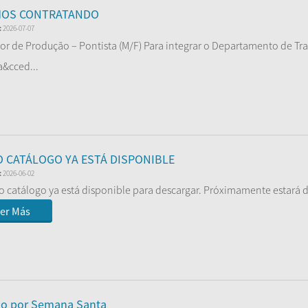
MOS CONTRATANDO
:
2026-07-07
r de Produção – Pontista (M/F) Para integrar o Departamento de Tra
&cced...
er Más
 CATÁLOGO YA ESTÁ DISPONIBLE
:
2026-06-02
o catálogo ya está disponible para descargar. Próximamente estará d
er Más
do por Semana Santa