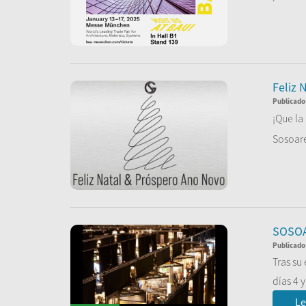
Le
Feliz 
Publicado
¡Que la
Sosoare
Le
SOSOA
Publicado
Tras su
días 4 y 
Le