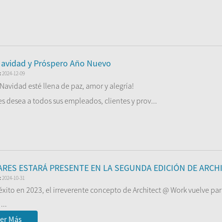
er Más
Navidad y Próspero Año Nuevo
:
2024-12-09
 Navidad esté llena de paz, amor y alegría!
s desea a todos sus empleados, clientes y prov...
er Más
RES ESTARÁ PRESENTE EN LA SEGUNDA EDICIÓN DE ARC
:
2024-10-31
 éxito en 2023, el irreverente concepto de Architect @ Work vuelve pa
...
er Más