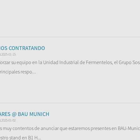
er Más
MOS CONTRATANDO
:
2025-01-15
forzar su equipo en la Unidad Industrial de Fermentelos, el Grupo So
rincipales respo...
er Más
ARES @ BAU MUNICH
:
2025-01-02
 muy contentos de anunciar que estaremos presentes en BAU-Munich 2
stro stand en B1 H...