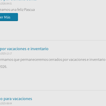
:
2026-04-01
eamos una feliz Pascua
er Más
 por vacaciones e inventario
:
2025-12-17
ormamos que permaneceremos cerrados por vacaciones e inventario 
2026.
er Más
o para vacaciones
:
2025-08-04