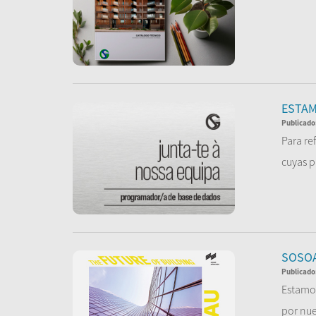
...
Le
ESTA
Publicado
Para re
cuyas p
Le
SOSO
Publicado
Estamos
por nue