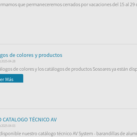
ormamos que permaneceremos cerrados por vacaciones del 15 al 29 
mos el 1 de septiembr...
er Más
gos de colores y productos
:
2025-04-28
álogos de colores y los catálogos de productos Sosoares ya están dis
er Más
 CATALOGO TÉCNICO AV
:
2025-04-03
 disponible nuestro catálogo técnico AV System - barandillas de alumin