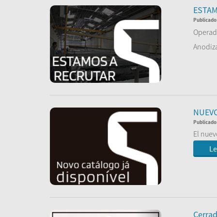
ESTA
Publicado
Operado
Anodiza
Le
NUEVO
Publicado
El nuev
Le
Cerra