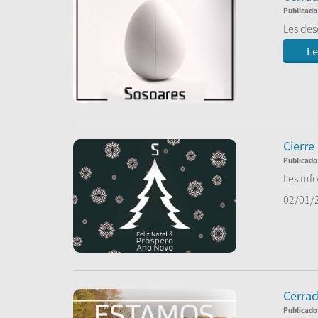
Publicado
Les des
Le
Cierre
Publicado
Les inf
02/01/
...
Le
Cerrad
Publicado