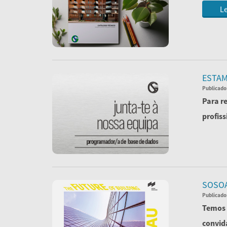
Le
ESTAM
Publicado
Para r
profiss
Le
SOSO
Publicado
Temos 
convida