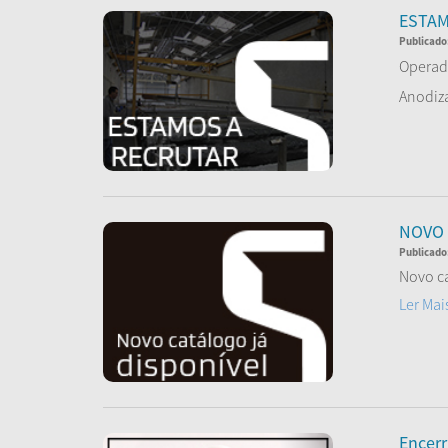
ESTAM
Publicado
Operado
Anodiza
Le
NOVO 
Publicado
Novo ca
Ler Mai
Encer