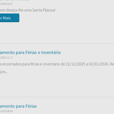
:
2026-04-01
res deseja-lhe uma Santa Páscoa!
r Mais
amento para Férias e Inventário
:
2025-12-17
 encerrados para férias e inventário de 22/12/2025 a 02/01/2026. R
ços...
r Mais
amento para Férias
:
2025-08-04