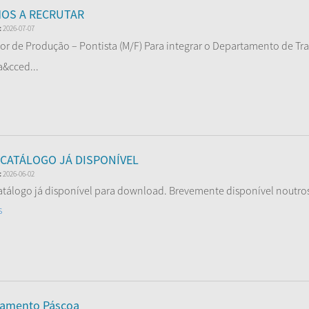
OS A RECRUTAR
:
2026-07-07
r de Produção – Pontista (M/F) Para integrar o Departamento de Tra
&cced...
r Mais
CATÁLOGO JÁ DISPONÍVEL
:
2026-06-02
tálogo já disponível para download. Brevemente disponível noutro
s
ramento Páscoa