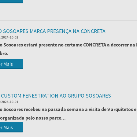
 SOSOARES MARCA PRESENÇA NA CONCRETA
:
2024-10-02
o Sosoares estará presente no certame CONCRETA a decorrer na E
bro.
amo-lo a v...
r Mais
A CUSTOM FENESTRATION AO GRUPO SOSOARES
:
2024-10-01
o Sosoares recebeu na passada semana a visita de 9 arquitetos e 
 organizada pelo nosso parce...
r Mais