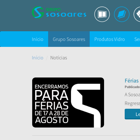
Início
Grupo Sosoares
Produtos Vidro
Se
Início
Notícias
Férias
Publicado
A Sosoa
Regress
...
Le