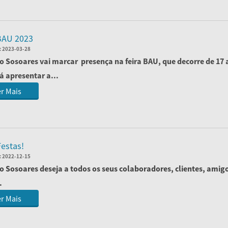
BAU 2023
:
2023-03-28
o Sosoares vai marcar presença na feira BAU, que decorre de 17 a
á apresentar a...
r Mais
estas!
:
2022-12-15
o Sosoares deseja a todos os seus colaboradores, clientes, amigo
.
r Mais