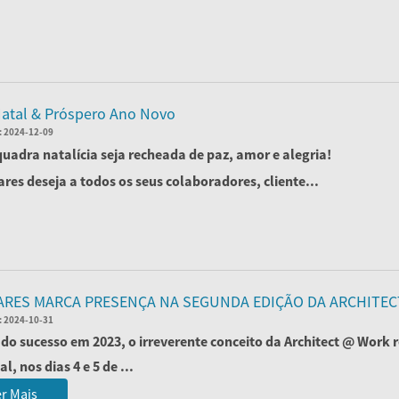
r Mais
Natal & Próspero Ano Novo
:
2024-12-09
quadra natalícia seja recheada de paz, amor e alegria!
res deseja a todos os seus colaboradores, cliente...
r Mais
RES MARCA PRESENÇA NA SEGUNDA EDIÇÃO DA ARCHIT
:
2024-10-31
 do sucesso em 2023, o irreverente conceito da Architect @ Work 
l, nos dias 4 e 5 de ...
r Mais