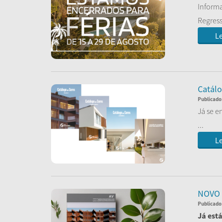
Informa
Regress
Le
Catálo
Publicado
Já se e
...
Le
NOVO 
Publicado
Já está