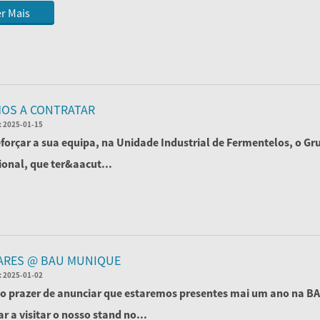
r Mais
OS A CONTRATAR
:
2025-01-15
eforçar a sua equipa, na Unidade Industrial de Fermentelos, o Gr
ional, que ter&aacut...
r Mais
ARES @ BAU MUNIQUE
:
2025-01-02
o prazer de anunciar que estaremos presentes mai um ano na BA
r a visitar o nosso stand no...