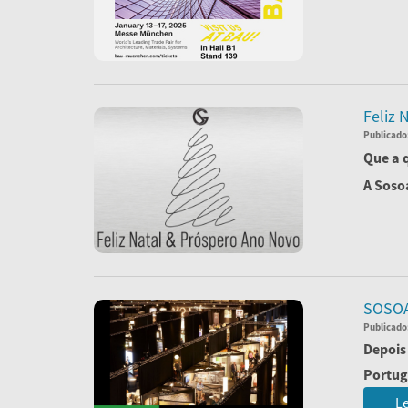
Le
Feliz 
Publicado
Que a 
A Sosoa
Le
SOSOA
Publicado
Depois
Portuga
Le