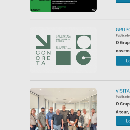
GRUPO
Publicado
O Grup
novem
Convid
Le
VISIT
Publicado
O Grup
A tour,
Le