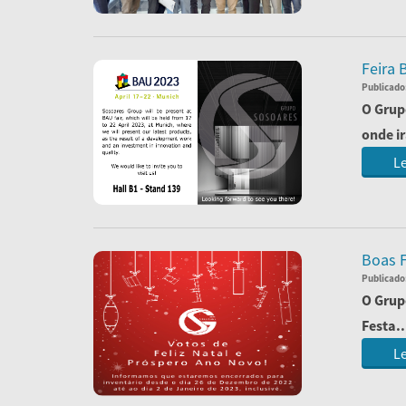
Feira 
Publicado
O Grup
onde ir
Le
Boas F
Publicado
O Grup
Festa..
Le