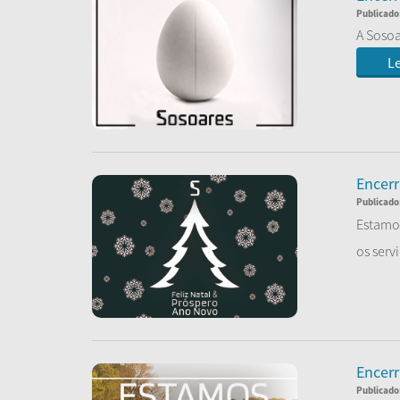
Publicado
A Sosoa
Le
Encerr
Publicado
Estamos
os servi
Le
Encerr
Publicado