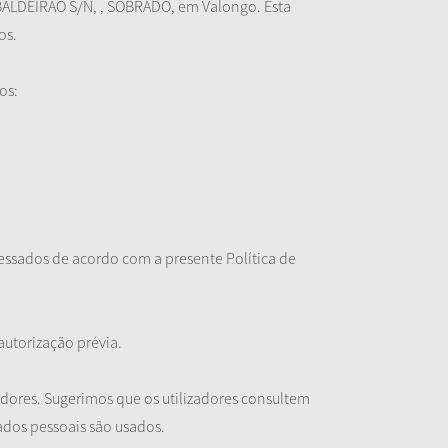
 BALDEIRÃO S/N, , SOBRADO, em Valongo. Esta
os.
os:
cessados de acordo com a presente Política de
utorização prévia.
zadores. Sugerimos que os utilizadores consultem
ados pessoais são usados.