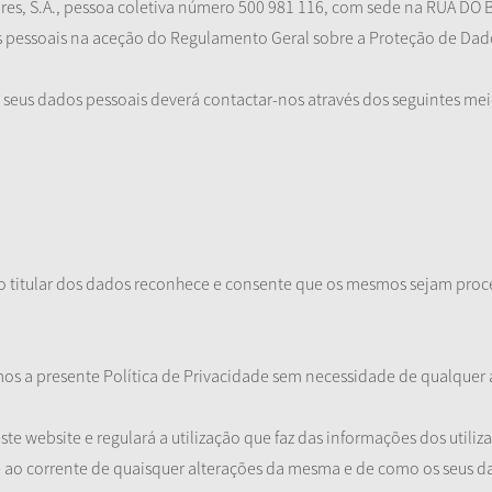
oares, S.A., pessoa coletiva número 500 981 116, com sede na RUA DO
s pessoais na aceção do Regulamento Geral sobre a Proteção de Dad
seus dados pessoais deverá contactar-nos através dos seguintes mei
, o titular dos dados reconhece e consente que os mesmos sejam pro
os a presente Política de Privacidade sem necessidade de qualquer a
ste website e regulará a utilização que faz das informações dos utili
 ao corrente de quaisquer alterações da mesma e de como os seus d