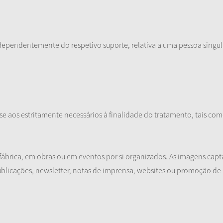
ependentemente do respetivo suporte, relativa a uma pessoa singular
-se aos estritamente necessários à finalidade do tratamento, tais c
a fábrica, em obras ou em eventos por si organizados. As imagens ca
licações, newsletter, notas de imprensa, websites ou promoção de