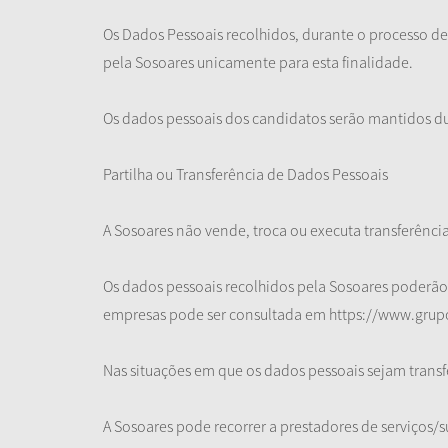
Os Dados Pessoais recolhidos, durante o processo de
pela Sosoares unicamente para esta finalidade.
Os dados pessoais dos candidatos serão mantidos du
Partilha ou Transferência de Dados Pessoais
A Sosoares não vende, troca ou executa transferência
Os dados pessoais recolhidos pela Sosoares poderão se
empresas pode ser consultada em https://www.grup
Nas situações em que os dados pessoais sejam transf
A Sosoares pode recorrer a prestadores de serviço