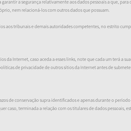
 a garantir a segurança relativamente aos dados pessoais a que, para 
próprio, nem relacioná-los com outros dados que possuam.
dos aos tribunais e demais autoridades competentes, no estrito cump
tios da Internet, caso aceda a esses links, note que cada um terá a su
 políticas de privacidade de outros sítios da Internet antes de subme
razos de conservação supra identificados e apenas durante o períod
uer caso, terminada a relação com os titulares de dados pessoais, est