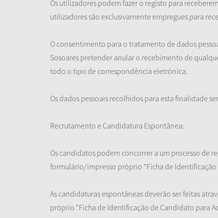
Os utilizadores podem fazer o registo para receber
utilizadores são exclusivamente empregues para rec
O consentimento para o tratamento de dados pessoais
Sosoares pretender anular o recebimento de qualquer
todo o tipo de correspondência eletrónica.
Os dados pessoais recolhidos para esta finalidade s
Recrutamento e Candidatura Espontânea:
Os candidatos podem concorrer a um processo de rec
formulário/impresso próprio “Ficha de Identificaçã
As candidaturas espontâneas deverão ser feitas atra
próprio “Ficha de Identificação de Candidato para A