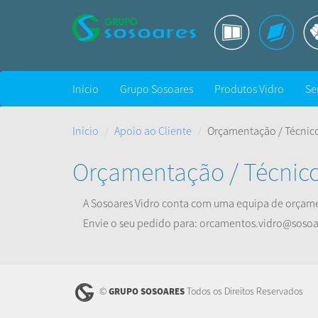
Início
Grupo Sosoares
Produtos Vidro
Se
Início
Apoio ao Cliente
Orçamentação / Técnic
Orçamentação / Técnic
A Sosoares Vidro conta com uma equipa de orçame
Envie o seu pedido para: orcamentos.vidro@sosoa
©
Todos os Direitos Reservados
GRUPO SOSOARES