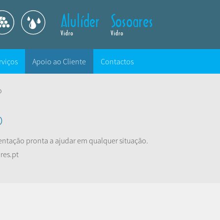
rviços
Apoio ao Cliente
Contactos
o
o
ntação pronta a ajudar em qualquer situação.
res.pt