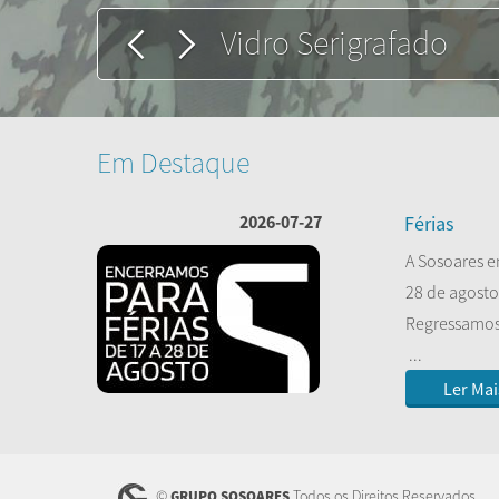
Laminado Vanceva
Em Destaque
2026-07-27
Férias
A Sosoares e
28 de agosto
Regressamos 
...
Ler Mai
©
Todos os Direitos Reservados
GRUPO SOSOARES