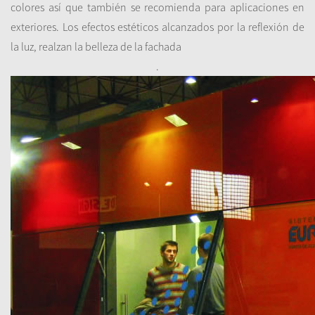
colores
así que
también se recomienda para
aplicaciones en
exteriores.
Los
efectos estéticos
alcanzados por la
reflexión de
la luz
,
realzan la belleza de
la fachada
.