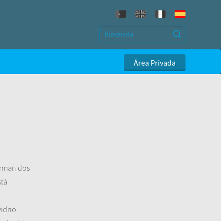
Área Privada
forman dos
stá
vidrio