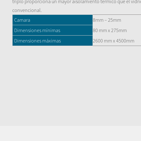
triplo proporciona un mayor aisolamiento termico que el vidr
convencional.
Camara
8mm – 25mm
Dimensiones mínimas
80 mm x 275mm
Dimensiones máximas
2600 mm x 4500mm