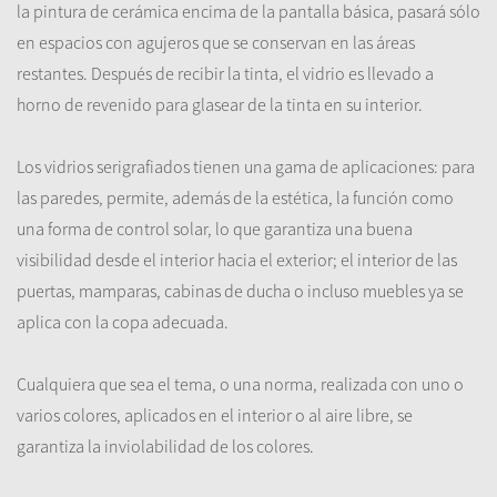
la
pintura
de cerámica
encima de la
pantalla básica
, pasará
sólo
en
espacios con
agujeros
que se
conservan en
las áreas
restantes
.
Después de recibir
la tinta
,
el vidrio
es llevado a
horno de revenido
para glasear
de la
tinta en su interior
.
Los vidrios
serigrafiados
tienen
una gama de aplicaciones
:
para
las paredes
, permite
, además de
la estética
, la función
como
una forma de
control solar
, lo que garantiza
una buena
visibilidad
desde el
interior hacia el exterior
;
el interior
de las
puertas
, mamparas
, cabinas de ducha
o
incluso muebles
ya
se
aplica con
la
copa adecuada
.
Cualquiera que sea
el
tema,
o una norma
, realizada con
uno o
varios colores
, aplicados
en el interior o
al aire libre,
se
garantiza
la inviolabilidad
de los colores.