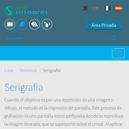
Área Privada
Casa
Servicios
Serigrafia
Serigrafia
Cuando
el objetivo
es
por
una repetición de
una imagen
o
dibujo
,
el método
es la impresión de
pantalla.
Este
proceso de
grabación
es
una pantalla micro perforada
donde
se reproduce
la imagen deseada
,
que se superpone
sobre el cristal
.
Al aplicar