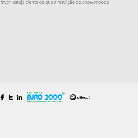
vor, esteja ciente de que a restrição de
cookies
pode