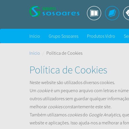
Início
Grupo Sosoares
Produtos Vidro
Se
Início
Política de Cookies
Política de Cookies
Neste website são utilizados diversos cookies.
Um
cookie
é um pequeno arquivo com letras e númer
outros utilizadores sem guardar qualquer informação
melhorar
cookies
constantemente este site.
Também utilizamos
cookies
do
Google Analytics
, qu
website e aplicações. Isso ajuda-nos a melhorar a f