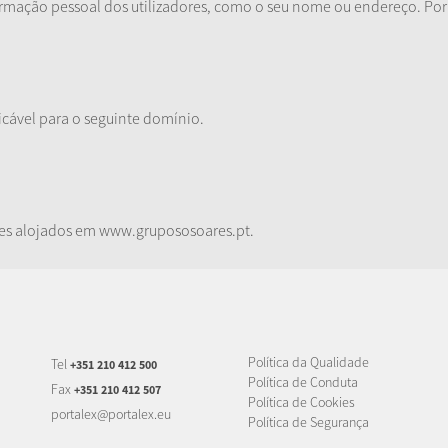
mação pessoal dos utilizadores, como o seu nome ou endereço. Por fa
icável para o seguinte domínio.
sites alojados em www.grupososoares.pt.
Política da Qualidade
Tel
+351 210 412 500
Política de Conduta
Fax
+351 210 412 507
Política de Cookies
portalex@portalex.eu
Política de Segurança