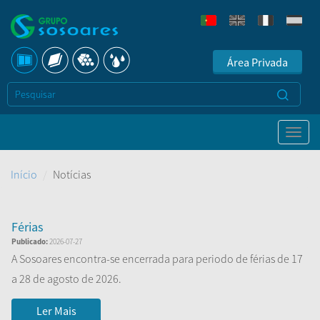
Área Privada
Início
Notícias
Férias
Publicado:
2026-07-27
A Sosoares encontra-se encerrada para periodo de férias de 17
a 28 de agosto de 2026.
Regressamos a 31 de agosto!
Ler Mais
...