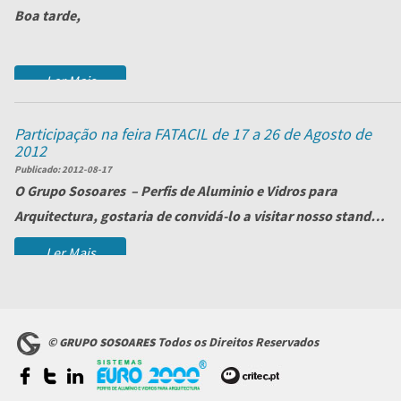
Boa tarde,
É com todo o prazer que o/os convidamos a visitar o
Ler Mais
evento
Pr...
Participação na feira FATACIL de 17 a 26 de Agosto de
2012
Publicado:
2012-08-17
O
Grupo Sosoares
– Perfis de Aluminio e Vidros para
Arquitectura, gostaria de convidá-lo a visitar nosso stand
na Feira ...
Ler Mais
©
Todos os Direitos Reservados
GRUPO SOSOARES