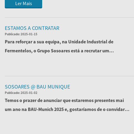
Ler Mais
ESTAMOS A CONTRATAR
Publicado:
2025-01-15
Para reforçar a sua equipa, na Unidade Industrial de
Fermentelos, o Grupo Sosoares está a recrutar um
profissional, que ter&aacut...
Ler Mais
SOSOARES @ BAU MUNIQUE
Publicado:
2025-01-02
Temos o prazer de anunciar que estaremos presentes mai
um ano na BAU-Munich 2025 e, gostaríamos de o convidar a
visitar o nosso stand no...
Ler Mais