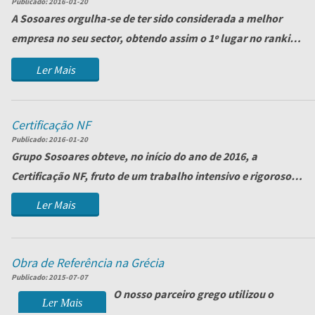
Publicado:
2016-01-20
A Sosoares orgulha-se de ter sido considerada a melhor
empresa no seu sector, obtendo assim o 1º lugar no ranking
das 1000 maiores PME's!
<...
Ler Mais
Certificação NF
Publicado:
2016-01-20
Grupo Sosoares obteve, no início do ano de 2016, a
Certificação NF, fruto de um trabalho intensivo e rigoroso.
Mais um objetivo atingido!
Ler Mais
Obra de Referência na Grécia
Publicado:
2015-07-07
O nosso parceiro grego utilizou o
Ler Mais