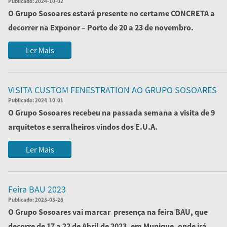
Publicado:
2024-10-02
O Grupo Sosoares estará presente no certame CONCRETA a
decorrer na Exponor – Porto de 20 a 23 de novembro.
Convidamo-lo a v...
Ler Mais
VISITA CUSTOM FENESTRATION AO GRUPO SOSOARES
Publicado:
2024-10-01
O Grupo Sosoares recebeu na passada semana a visita de 9
arquitetos e serralheiros vindos dos E.U.A.
A tour, organizada pelo nosso parce...
Ler Mais
Feira BAU 2023
Publicado:
2023-03-28
O Grupo Sosoares vai marcar presença na feira BAU, que
decorre de 17 a 22 de Abril de 2023, em Munique, onde irá