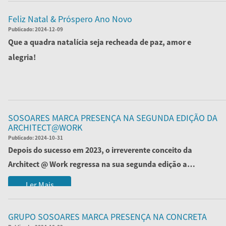
Feliz Natal & Próspero Ano Novo
Publicado:
2024-12-09
Que a quadra natalícia seja recheada de paz, amor e
alegria!
A Sosoares deseja a todos os seus colaboradores, cliente...
Ler Mais
SOSOARES MARCA PRESENÇA NA SEGUNDA EDIÇÃO DA
ARCHITECT@WORK
Publicado:
2024-10-31
Depois do sucesso em 2023, o irreverente conceito da
Architect @ Work regressa na sua segunda edição a
Portugal, nos dias 4 e 5 de ...
Ler Mais
GRUPO SOSOARES MARCA PRESENÇA NA CONCRETA