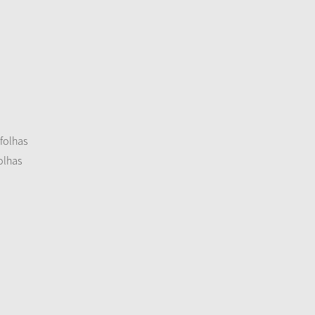
er
 folhas
olhas