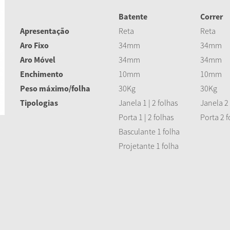
Batente
Corr
Apresentação
Reta
Reta
Aro Fixo
34mm
34mm
Aro Móvel
34mm
34mm
Enchimento
10mm
10mm
Peso máximo/folha
30Kg
30Kg
Tipologias
Janela 1 | 2 folhas
Janela 2
Porta 1 | 2 folhas
Porta 2 f
Basculante 1 folha
Projetante 1 folha