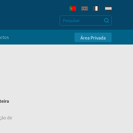
ctos
Área Privada
teira
ação de