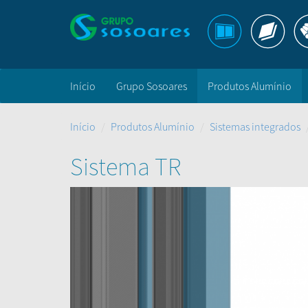
Início
Grupo Sosoares
Produtos Alumínio
Início
Produtos Alumínio
Sistemas integrados
Sistema TR