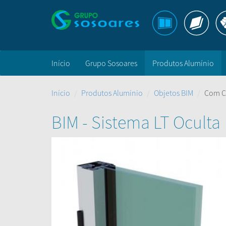
Início
Grupo Sosoares
Produtos Alumínio
Início
Produtos Alumínio
Objetos BIM
Com C
BIM - Sistema LT Oculta