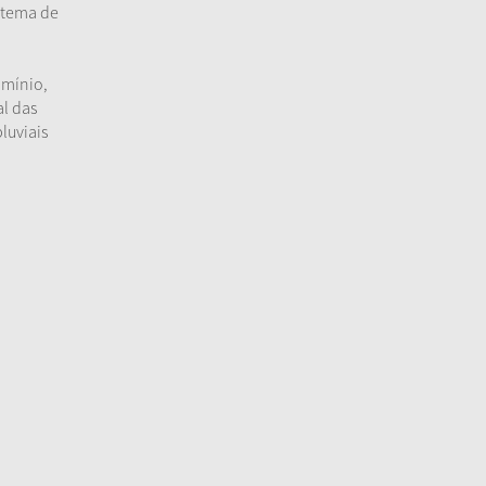
istema de
umínio,
al das
luviais