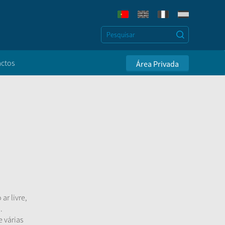
ctos
Área Privada
ar livre,
.
 várias