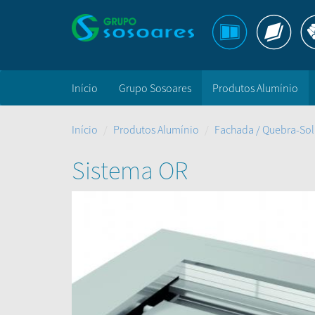
Início
Grupo Sosoares
Produtos Alumínio
Início
Produtos Alumínio
Fachada / Quebra-So
Sistema OR