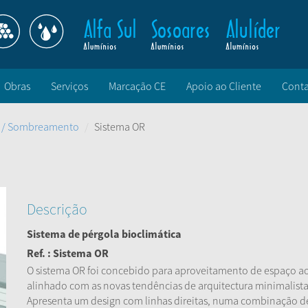
Obras
Serviços
Marcação CE
Apoio ao Cliente
Conta
l / Sombreamento
Sistema OR
Descrição
Sistema de pérgola bioclimática
Ref. : Sistema OR
O sistema OR foi concebido para aproveitamento de espaço ao 
alinhado com as novas tendências de arquitectura minimalista
Apresenta um design com linhas direitas, numa combinação de