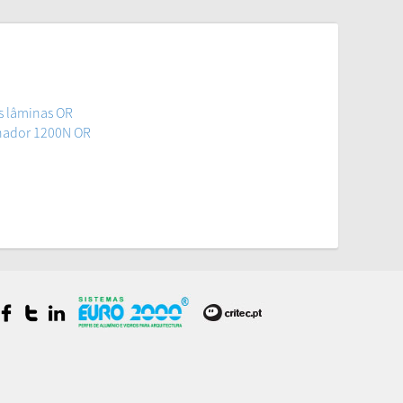
s lâminas OR
nador 1200N OR