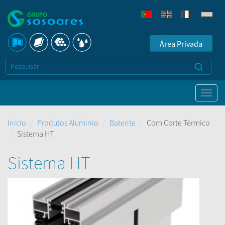
Área Privada
Início
Produtos Alumínio
Batente
Com Corte Térmico
Sistema HT
Sistema HT