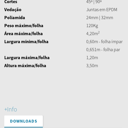
Cortes
45º | 90º
Vedação
Juntas em EPDM
Poliamida
24mm | 32mm
Peso máximo/folha
120Kg
2
Área máxima/folha
4,20m
Largura mínima/folha
0,60m - folha ímpar
0,651m - folha par
Largura máxima/folha
1,20m
Altura máxima
/folha
3,50m
+Info
DOWNLOADS