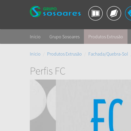
Início
Grupo Sosoares
Produtos Extrusão
Início
Produtos Extrusão
Fachada/Quebra-Sol
Perfis FC