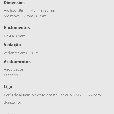
Dimensões
Aro fixo: 38mm | 45mm | 70mm
Aro móvel: 38mm | 45mm
Enchimentos
De 4 a 32mm
Vedação
Vedantes em E.P.D.M.
Acabamrntos
Anodizados
Lacados
Liga
Perfis de alumínio extrudidos na liga AL MG SI - 05 F22 com
dureza T5.
+Info