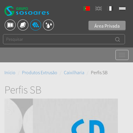
Área Privada
Início
Produtos Extrusão
Caixilharia
Perfis SB
Perfis SB