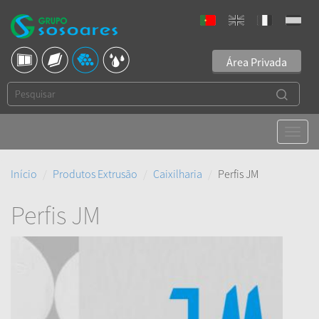
Área Privada
Início
Produtos Extrusão
Caixilharia
Perfis JM
Perfis JM