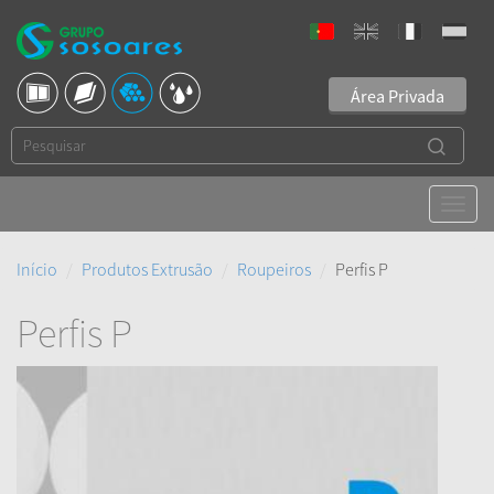
Área Privada
Início
Produtos Extrusão
Roupeiros
Perfis P
Perfis P