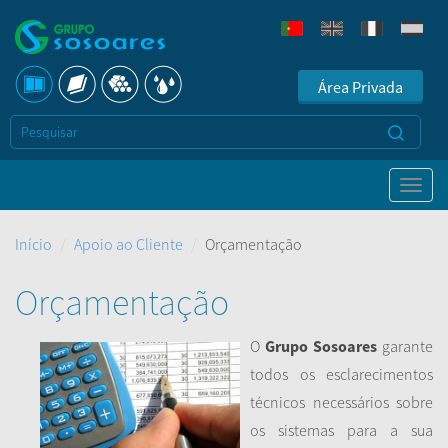
Área Privada
Início
Apoio ao Cliente
Orçamentação
Orçamentação
O
Grupo Sosoares
garante
todos os esclarecimentos
técnicos necessários sobre
os sistemas para a sua