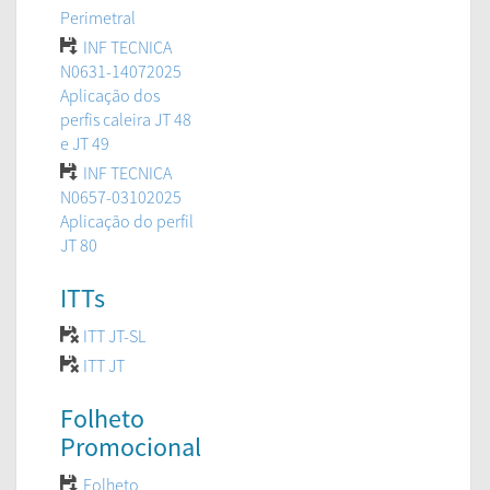
Perimetral
INF TECNICA
N0631-14072025
Aplicação dos
perfis caleira JT 48
e JT 49
INF TECNICA
N0657-03102025
Aplicação do perfil
JT 80
ITTs
ITT JT-SL
ITT JT
Folheto
Promocional
Folheto