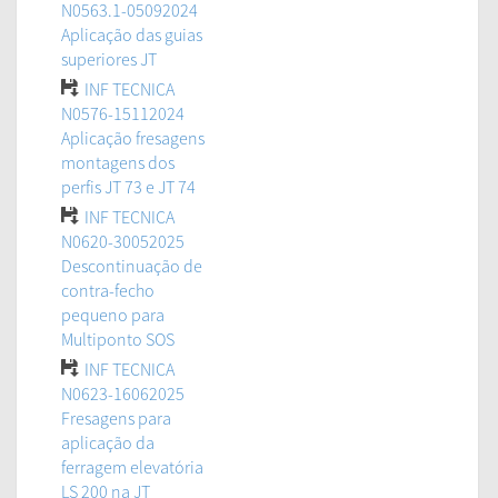
N0563.1-05092024
Aplicação das guias
superiores JT
INF TECNICA
N0576-15112024
Aplicação fresagens
montagens dos
perfis JT 73 e JT 74
INF TECNICA
N0620-30052025
Descontinuação de
contra-fecho
pequeno para
Multiponto SOS
INF TECNICA
N0623-16062025
Fresagens para
aplicação da
ferragem elevatória
LS 200 na JT