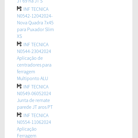
JT 69 na JT S
INF TECNICA
N0542-12042024-
Nova Quadra 7x45
para Puxador Slim
XS
INF TECNICA
N0544-23042024
Aplicação de
centradores para
ferragem
Multiponto ALU
INF TECNICA
N0549-06052024
Junta de remate
parede JT aros PT
INF TECNICA
N0554-11062024
Aplicação
Ferragem