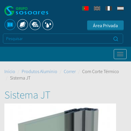
Área Privada
Início
Produtos Alumínio
Correr
Com Corte Térmico
Sistema JT
Sistema JT