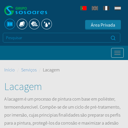
Área Privada
Início
Serviços
Lacagem
Lacagem
A lacagem é um processo de pintura com base em poliéster,
termoendurecível. Compõe-se de um ciclo de pré-tratamento,
por imersão, cujas principias finalidades são preparar os perfis
para a pintura, protegê-los da corrosão e maximizar a adesão