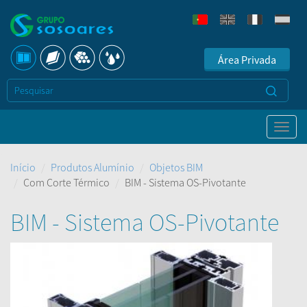
Área Privada
Início
Produtos Alumínio
Objetos BIM
Com Corte Térmico
BIM - Sistema OS-Pivotante
BIM - Sistema OS-Pivotante