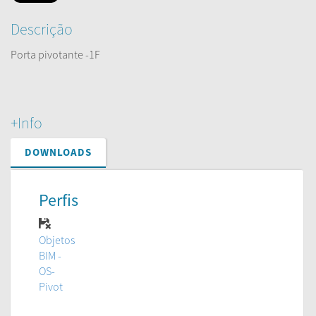
Descrição
Porta pivotante -1F
+Info
DOWNLOADS
Perfis
Objetos
BIM -
OS-
Pivot