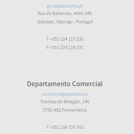
geral@sosoares.pt
Rua do Baldeirão, 4440-346
Sobrado, Valongo - Portugal
T +351 224 119 230
F +351 224 119 231
Departamento Comercial
comercial@sosoares.pt
Travessa do Bolegão, 146
3750-482 Fermentelos
T +351 234 729 743