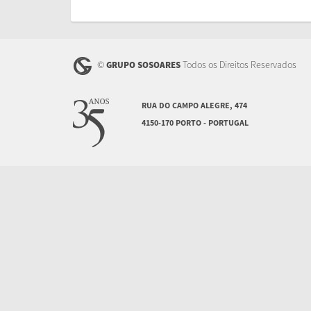
I
I
I
I
©
Todos os Direitos Reservados
GRUPO SOSOARES
I
I
I
RUA DO CAMPO ALEGRE, 474
I
4150-170 PORTO - PORTUGAL
I
I
I
I
I
I
I
I
I
I
I
I