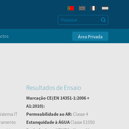
ctos
Área Privada
Resultados de Ensaio
Marcação CE
(EN 14351-1:2006 +
A1:2010):
istema IT
Permeabilidade ao AR:
Classe 4
oramento
Estanquidade à ÁGUA
Classe E1050