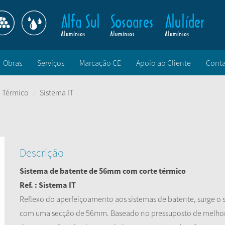
Obras
Serviços
Marcação CE
Apoio ao Cliente
Conta
 Térmico
Sistema IT
Descrição
Sistema de batente de 56mm com corte térmico
Ref. : Sistema IT
Reflexo do aperfeiçoamento aos sistemas de batente, surge o s
com uma secção de 56mm. Baseado no pressuposto de melh