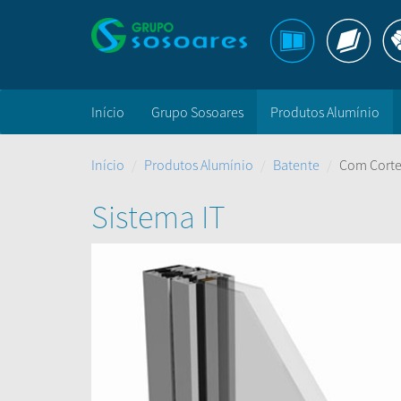
Início
Grupo Sosoares
Produtos Alumínio
Início
Produtos Alumínio
Batente
Com Corte
Sistema IT