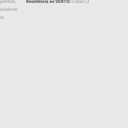
petitivo,
Resistência ao VENTO:
Classe C3
 excelente
nte