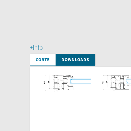
+Info
CORTE
DOWNLOADS
Perfis
Pormenores
Ca
Perfis IT
Pormenores IT
C
I
I
I
I
I
I