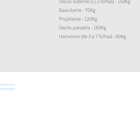
Oscilo-batente (1 | 2 folhas) - 150Kg
Basculante - 70Kg
Projetante - 120Kg
Oscilo-paralela - 160Kg
Harmónio (de 3 a 7 folhas) - 80Kg
tálogo Técnico
atálogo Técnico IT
NF TECNICA N0443-13012023 Novo perfil de ligaçao IT 35
NF TECNICA N0677-22012026 Aplicação Puxador, Manete e Cremone B
NF TECNICA N0410.3-12072022 Ferragem Basculante Secret 180
NF TECNICA N0682-25022026 Kit Abertura de Batente Secret
NF TECNICA N0226.2-17072021 Aplicação da Caixa de Transmissão Bi
NF TECNICA N0412.1-26072022 Aplicação dos perfis IT 93, LT 93 e ST 93