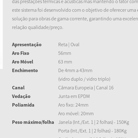
das prestações térmicas e acústicas mas mantendo o fator com
este sistema foi desenvolvido com o objetivo de oferecer uma
solução para obras de gama corrente, garantindo uma excele
relação qualidade/preço.
Apresentação
Reta | Oval
Aro Fixo
56mm
Aro Móvel
63 mm
Enchimento
De 4mm a 43mm
(vidro duplo / vidro triplo)
Canal
Câmara Europeia | Canal 16
Vedação
Junta em EPDM
Poliamida
Aro fixo: 24mm
Aro móvel: 20mm
Peso máximo/folha
Janela (Int./Ext. 1 | 2 folhas) - 150Kg
Porta (Int./Ext. 1 | 2 folhas) - 180Kg