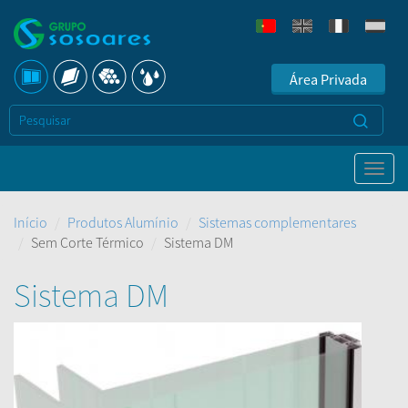
Área Privada
Início
Produtos Alumínio
Sistemas complementares
Sem Corte Térmico
Sistema DM
Sistema DM