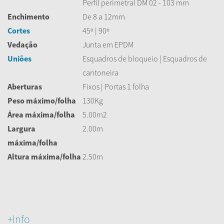
Perfil perimetral DM 02 - 103 mm
Enchimento
De 8 a 12mm
Cortes
45º | 90º
Vedação
Junta em EPDM
Uniões
Esquadros de bloqueio | Esquadros de
cantoneira
Aberturas
Fixos | Portas 1 folha
Peso máximo/folha
130Kg
Área máxima/folha
5.00m2
Largura
2.00m
máxima/folha
Altura máxima/folha
2.50m
+Info