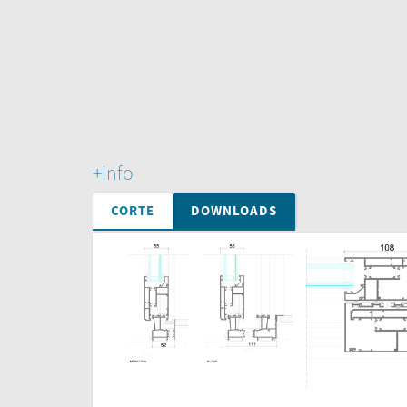
+Info
CORTE
DOWNLOADS
Perfis
Pormenores
C
Perfis PE+
Pormenores PE+
Folheto Promocional