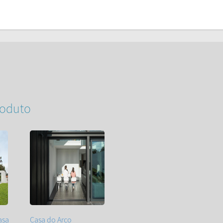
roduto
asa
Casa do Arco