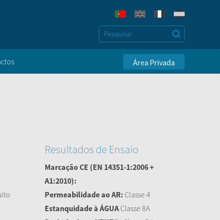
ctos
Área Privada
Resultados de Ensaio
Marcação CE
(EN 14351-1:2006 +
A1:2010):
uito
Permeabilidade ao AR:
Classe 4
Estanquidade à ÁGUA
Classe 8A