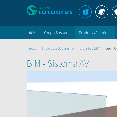
Início
Grupo Sosoares
Produtos Alumínio
Início
Produtos Alumínio
Objetos BIM
Sem C
BIM - Sistema AV