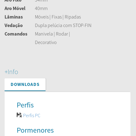
Aro Móvel
40mm
Lâminas
Móveis | Fixas | Ripadas
Vedação
Dupla pelúcia com STOP-FIN
Comandos
Manivela | Rodar |
Decorativo
+Info
DOWNLOADS
Perfis
Perfis PC
Pormenores