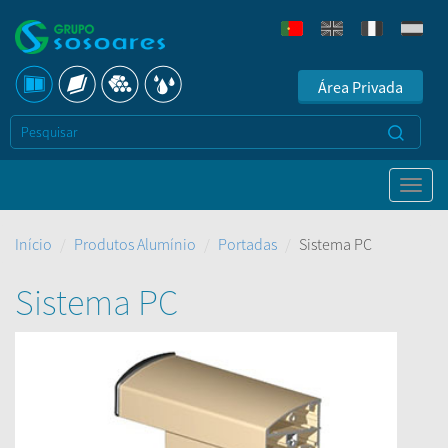
Área Privada
Início
Produtos Alumínio
Portadas
Sistema PC
Sistema PC