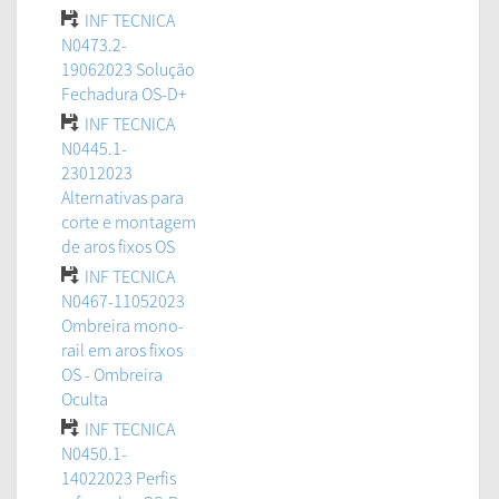
INF TECNICA
N0473.2-
19062023 Solução
Fechadura OS-D+
INF TECNICA
N0445.1-
23012023
Alternativas para
corte e montagem
de aros fixos OS
INF TECNICA
N0467-11052023
Ombreira mono-
rail em aros fixos
OS - Ombreira
Oculta
INF TECNICA
N0450.1-
14022023 Perfis