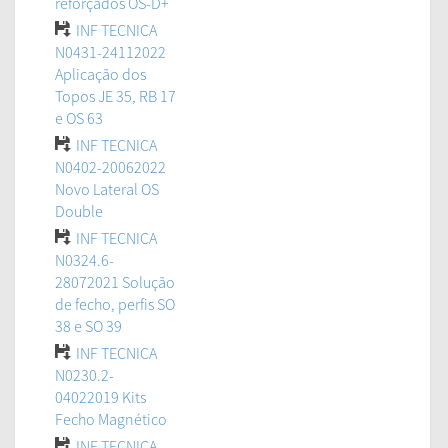
reforçados OS-D+
INF TECNICA
N0431-24112022
Aplicação dos
Topos JE 35, RB 17
e OS 63
INF TECNICA
N0402-20062022
Novo Lateral OS
Double
INF TECNICA
N0324.6-
28072021 Solução
de fecho, perfis SO
38 e SO 39
INF TECNICA
N0230.2-
04022019 Kits
Fecho Magnético
INF TECNICA