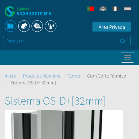
Área Privada
Início
Produtos Alumínio
Correr
Com Corte Térmico
Sistema OS-D+[32mm]
Sistema OS-D+[32mm]