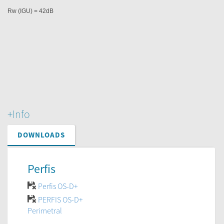
Rw (IGU) = 42dB
+Info
DOWNLOADS
Perfis
Perfis OS-D+
PERFIS OS-D+
Perimetral