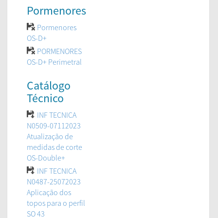
Pormenores
Pormenores
OS-D+
PORMENORES
OS-D+ Perimetral
Catálogo
Técnico
INF TECNICA
N0509-07112023
Atualização de
medidas de corte
OS-Double+
INF TECNICA
N0487-25072023
Aplicação dos
topos para o perfil
SO 43