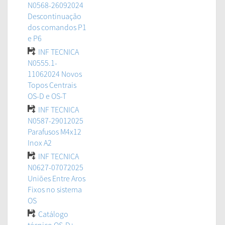
N0568-26092024
Descontinuação
dos comandos P1
e P6
INF TECNICA
N0555.1-
11062024 Novos
Topos Centrais
OS-D e OS-T
INF TECNICA
N0587-29012025
Parafusos M4x12
Inox A2
INF TECNICA
N0627-07072025
Uniões Entre Aros
Fixos no sistema
OS
Catálogo