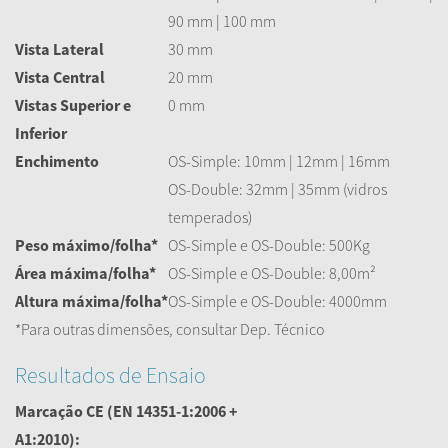
90 mm | 100 mm
Vista Lateral
30 mm
Vista Central
20 mm
Vistas Superior
e
0 mm
Inferior
Enchimento
OS-Simple: 10mm | 12mm | 16mm
OS-Double: 32mm | 35mm (vidros
temperados)
Peso
máximo/folha*
OS-Simple e OS-Double: 500Kg
Área
máxima/folha*
OS-Simple e OS-Double: 8,00m²
Altura
máxima/folha*
OS-Simple e OS-Double: 4000mm
*Para outras dimensões, consultar Dep. Técnico
Resultados de Ensaio
Marcação CE
(EN 14351-1:2006 +
A1:2010):