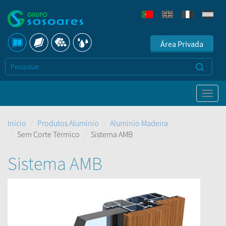
Área Privada
Início
Produtos Alumínio
Aluminio Madeira
Sem Corte Térmico
Sistema AMB
Sistema AMB