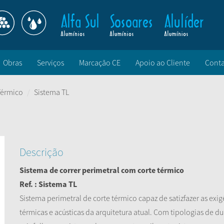
Obras
Serviços
Marcação CE
Apoio ao Cliente
Conta
Térmico
Sistema TL
Descrição
Sistema de correr perimetral com corte térmico
Ref. : Sistema TL
Sistema perimetral de corte térmico capaz de satizfazer as exi
térmicas e acústicas da arquitetura atual. Com tipologias de du