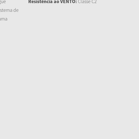
gue
Resistência ao VENTO:
Classe C2
istema de
 uma