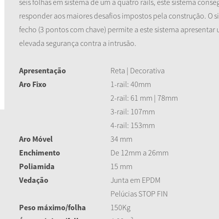
seis folhas em sistema de um a quatro rails, este sistema conse
responder aos maiores desafios impostos pela construção. O s
fecho (3 pontos com chave) permite a este sistema apresentar
elevada segurança contra a intrusão.
Apresentação
Reta | Decorativa
Aro Fixo
1-rail: 40mm
2-rail: 61 mm | 78mm
3-rail: 107mm
4-rail: 153mm
Aro Móvel
34 mm
Enchimento
De 12mm a 26mm
Poliamida
15 mm
Vedação
Junta em EPDM
Pelúcias STOP FIN
Peso máximo/folha
150Kg