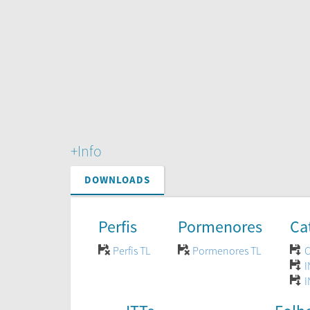
+Info
DOWNLOADS
Perfis
Pormenores
Ca
Perfis TL
Pormenores TL
C
I
I