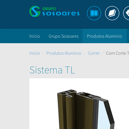
Início
Grupo Sosoares
Produtos Alumínio
Início
Produtos Alumínio
Correr
Com Corte 
Sistema TL