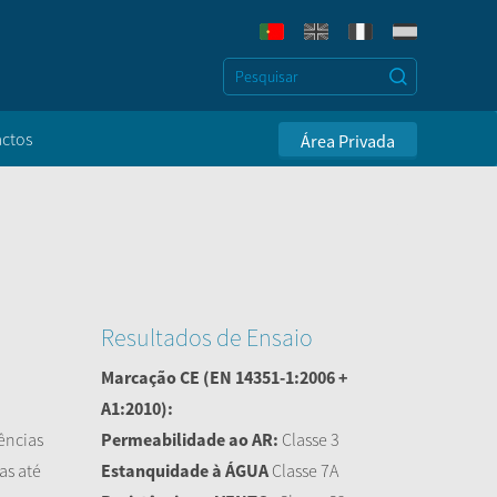
ctos
Área Privada
Resultados de Ensaio
Marcação CE
(EN 14351-1:2006 +
A1:2010):
gências
Permeabilidade ao AR:
Classe 3
as até
Estanquidade à ÁGUA
Classe 7A