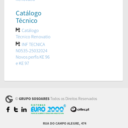
Catálogo
Técnico
Catálogo
Técnico Renovatio
INF TECNICA
N0535-25032024
Novos perfis KE 96
e KE 97
©
Todos os Direitos Reservados
GRUPO SOSOARES
RUA DO CAMPO ALEGRE, 474