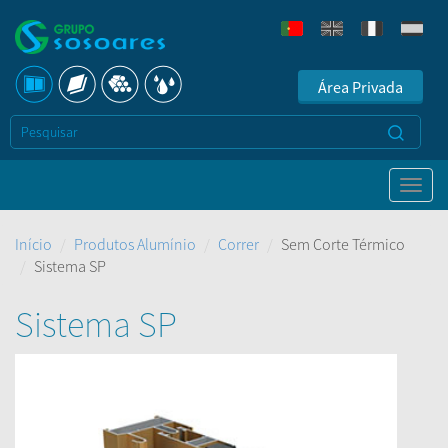
Área Privada
Início
Produtos Alumínio
Correr
Sem Corte Térmico
Sistema SP
Sistema SP